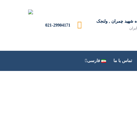
ه شهید چمران , ولنجک
021-29904171
ایران
تماس با ما
فارسی