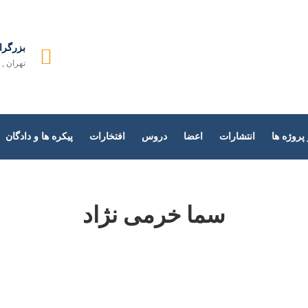
دازش زبان طبیعی
بزرگرا
تهران , 
روژه ها
انتشارات
اعضا
دروس
افتخارات
پیکره ها و دادگان
سما خرمی نژاد