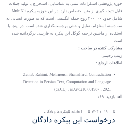
حوزه پژوهشی استلزامات متنی به شناسایی، استخراج یا تولید جملات
قابل نتیجه گیری از متن اختصاص دارد. در این حوزه، پیکره MultiNli
شامل حدود ۴۰۰۰۰۰ زوج جمله انگلیسی است که به صورت انسانی به
سه دسته استلزام، تقابل و خنثی برچسب‌گذاری شده است. در اینجا با
استفاده از ماشین ترجمه گوگل این پیکره به فارسی برگردانده شده
است.
مشارکت کننده در ساخت :
زینب رحیمی
اطلاعات ارجاع :
Zeinab Rahimi, Mehrnoush ShamsFard, Contradiction
Detection in Persian Text, Computation and Language
(cs.CL) , arXiv:2107.01987 , 2021
بازدید:
۱۶۹
۱۴۰۳-۱۰-۱۹
پیکره ها و دادگان
درخواست این پیکره دادگان