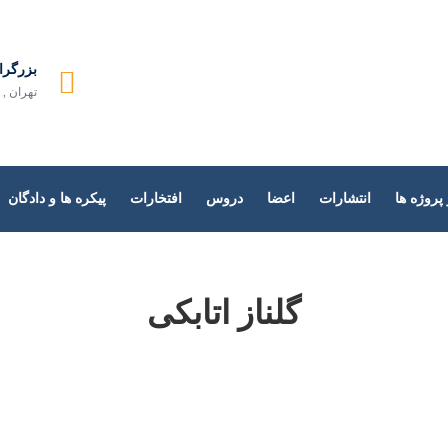
دازش زبان طبیعی
بزرگرا
تهران , 
روژه ها
انتشارات
اعضا
دروس
افتخارات
پیکره ها و دادگان
گلناز اتابکی